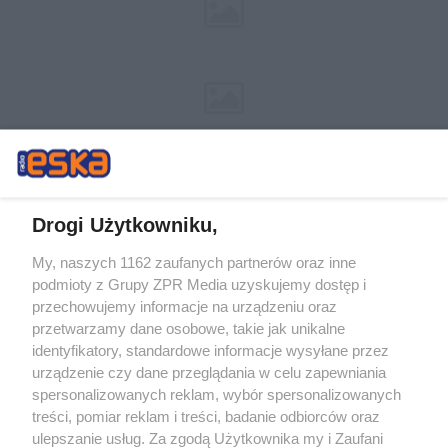
Drogi Użytkowniku,
My, naszych 1162 zaufanych partnerów oraz inne
Żaden utwór zamieszczony w serwisie nie może być powielany i
podmioty z Grupy ZPR Media uzyskujemy dostęp i
rozpowszechniany lub dalej rozpowszechniany w jakikolwiek sposób (w
tym także elektroniczny lub mechaniczny) na jakimkolwiek polu
przechowujemy informacje na urządzeniu oraz
eksploatacji w jakiejkolwiek formie, włącznie z umieszczaniem w Internecie
przetwarzamy dane osobowe, takie jak unikalne
bez pisemnej zgody właściciela praw. Jakiekolwiek użycie lub
wykorzystanie utworów w całości lub w części z naruszeniem prawa, tzn.
identyfikatory, standardowe informacje wysyłane przez
bez właściwej zgody, jest zabronione pod groźbą kary i może być ścigane
urządzenie czy dane przeglądania w celu zapewniania
prawnie.
spersonalizowanych reklam, wybór spersonalizowanych
treści, pomiar reklam i treści, badanie odbiorców oraz
ulepszanie usług. Za zgodą Użytkownika my i Zaufani