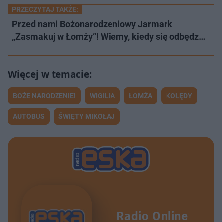
PRZECZYTAJ TAKŻE:
Przed nami Bożonarodzeniowy Jarmark
„Zasmakuj w Łomży”! Wiemy, kiedy się odbędz…
BOŻE NARODZENIE!
WIGILIA
ŁOMŻA
KOLĘDY
AUTOBUS
ŚWIĘTY MIKOŁAJ
Radio Online