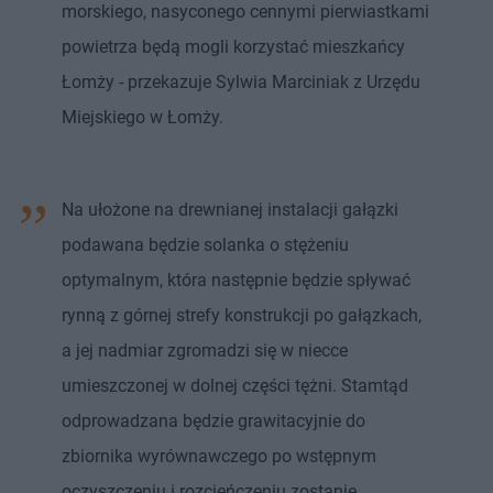
morskiego, nasyconego cennymi pierwiastkami
powietrza będą mogli korzystać mieszkańcy
Łomży - przekazuje Sylwia Marciniak z Urzędu
Miejskiego w Łomży.
Na ułożone na drewnianej instalacji gałązki
podawana będzie solanka o stężeniu
optymalnym, która następnie będzie spływać
rynną z górnej strefy konstrukcji po gałązkach,
a jej nadmiar zgromadzi się w niecce
umieszczonej w dolnej części tężni. Stamtąd
odprowadzana będzie grawitacyjnie do
zbiornika wyrównawczego po wstępnym
oczyszczeniu i rozcieńczeniu zostanie