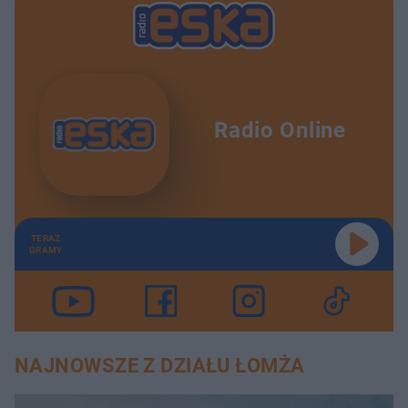
Radio Online
TERAZ
GRAMY
NAJNOWSZE Z DZIAŁU ŁOMŻA