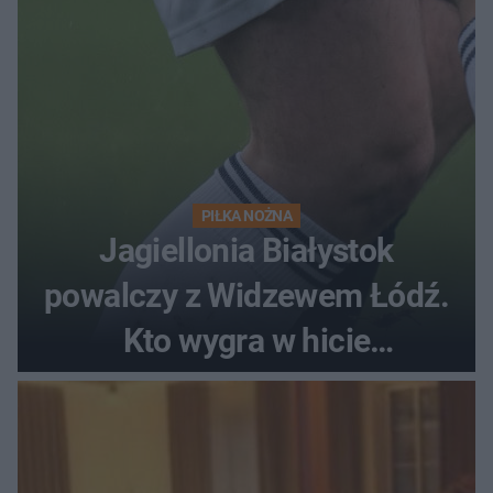
PIŁKA NOŻNA
Jagiellonia Białystok
powalczy z Widzewem Łódź.
Kto wygra w hicie
Ekstraklasy?