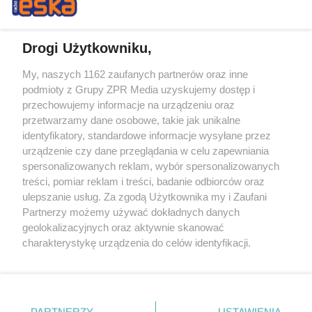
Drogi Użytkowniku,
My, naszych 1162 zaufanych partnerów oraz inne
Żaden utwór zamieszczony w serwisie nie może być powielany i
podmioty z Grupy ZPR Media uzyskujemy dostęp i
rozpowszechniany lub dalej rozpowszechniany w jakikolwiek sposób (w
tym także elektroniczny lub mechaniczny) na jakimkolwiek polu
przechowujemy informacje na urządzeniu oraz
eksploatacji w jakiejkolwiek formie, włącznie z umieszczaniem w
przetwarzamy dane osobowe, takie jak unikalne
Internecie bez pisemnej zgody właściciela praw. Jakiekolwiek użycie lub
identyfikatory, standardowe informacje wysyłane przez
wykorzystanie utworów w całości lub w części z naruszeniem prawa,
tzn. bez właściwej zgody, jest zabronione pod groźbą kary i może być
urządzenie czy dane przeglądania w celu zapewniania
ścigane prawnie.
spersonalizowanych reklam, wybór spersonalizowanych
treści, pomiar reklam i treści, badanie odbiorców oraz
ulepszanie usług. Za zgodą Użytkownika my i Zaufani
Partnerzy możemy używać dokładnych danych
geolokalizacyjnych oraz aktywnie skanować
charakterystykę urządzenia do celów identyfikacji.
Ponieważ cenimy Twoją prywatność, prosimy o zgodę na
O nas
korzystanie z tych technologii poprzez kliknięcie
Informacje prawne
„Akceptuję”. Zgoda jest dobrowolna i zawsze możesz ją
zmienić/wycofać klikając przycisk ustawień prywatności
PARTNERZY
USTAWIENIA
Nasze serwisy