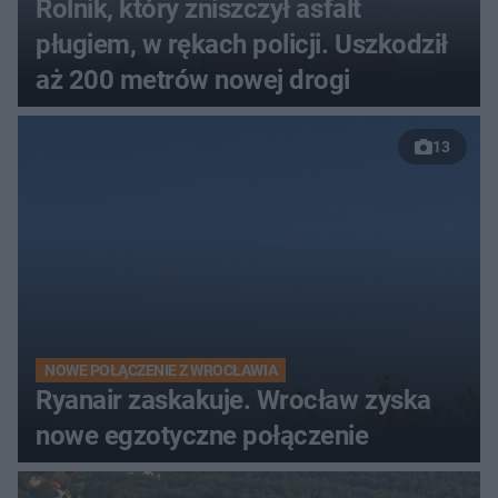
Rolnik, który zniszczył asfalt
pługiem, w rękach policji. Uszkodził
aż 200 metrów nowej drogi
13
NOWE POŁĄCZENIE Z WROCŁAWIA
Ryanair zaskakuje. Wrocław zyska
nowe egzotyczne połączenie