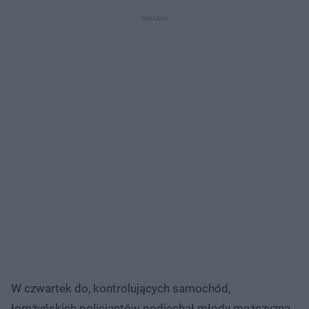
W czwartek do, kontrolujących samochód,
łomżyńskich policjantów podjechał młody mężczyzna