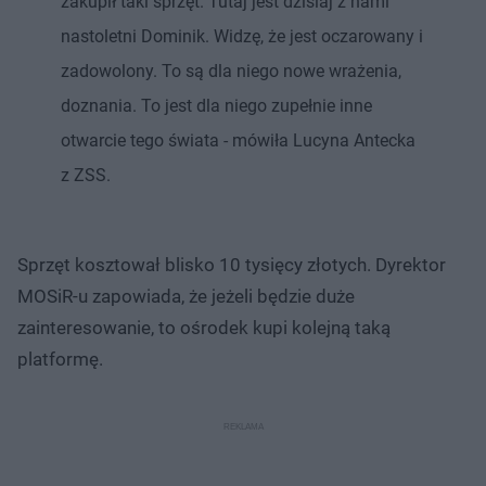
zakupił taki sprzęt. Tutaj jest dzisiaj z nami
nastoletni Dominik. Widzę, że jest oczarowany i
zadowolony. To są dla niego nowe wrażenia,
doznania. To jest dla niego zupełnie inne
otwarcie tego świata - mówiła Lucyna Antecka
z ZSS.
Sprzęt kosztował blisko 10 tysięcy złotych. Dyrektor
MOSiR-u zapowiada, że jeżeli będzie duże
zainteresowanie, to ośrodek kupi kolejną taką
platformę.