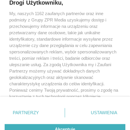
Drogi Użytkowniku,
My, naszych 1162 zaufanych partnerów oraz inne
Żaden utwór zamieszczony w serwisie nie może być powielany i
podmioty z Grupy ZPR Media uzyskujemy dostęp i
rozpowszechniany lub dalej rozpowszechniany w jakikolwiek sposób (w
tym także elektroniczny lub mechaniczny) na jakimkolwiek polu
przechowujemy informacje na urządzeniu oraz
eksploatacji w jakiejkolwiek formie, włącznie z umieszczaniem w Internecie
przetwarzamy dane osobowe, takie jak unikalne
bez pisemnej zgody właściciela praw. Jakiekolwiek użycie lub
wykorzystanie utworów w całości lub w części z naruszeniem prawa, tzn.
identyfikatory, standardowe informacje wysyłane przez
bez właściwej zgody, jest zabronione pod groźbą kary i może być ścigane
urządzenie czy dane przeglądania w celu zapewniania
prawnie.
spersonalizowanych reklam, wybór spersonalizowanych
treści, pomiar reklam i treści, badanie odbiorców oraz
ulepszanie usług. Za zgodą Użytkownika my i Zaufani
Partnerzy możemy używać dokładnych danych
geolokalizacyjnych oraz aktywnie skanować
charakterystykę urządzenia do celów identyfikacji.
O nas
Ponieważ cenimy Twoją prywatność, prosimy o zgodę na
korzystanie z tych technologii poprzez kliknięcie
Informacje prawne
„Akceptuję”. Zgoda jest dobrowolna i zawsze możesz ją
zmienić/wycofać klikając przycisk ustawień prywatności
Nasze serwisy
PARTNERZY
USTAWIENIA
znajdujący się w lewym dolnym rogu strony
. Niektóre
rodzaje przetwarzania danych nie wymagają zgody
© 2026 Grupa ZPR Media
Akceptuję
użytkownika, ale masz prawo sprzeciwić się takiemu