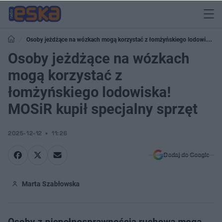
Osoby jeżdżące na wózkach mogą korzystać z łomżyńskiego lodowiska!
MOSiR kupił specjalny sprzęt
Osoby jeżdżące na wózkach
mogą korzystać z
łomżyńskiego lodowiska!
MOSiR kupił specjalny sprzęt
2025-12-12
11:26
Dodaj do Google
Marta Szabłowska
Osoby z niepełnosprawnością ruchową mogą