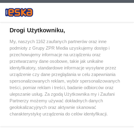
Drogi Użytkowniku,
My, naszych 1162 zaufanych partnerów oraz inne
Żaden utwór zamieszczony w serwisie nie może być powielany i
podmioty z Grupy ZPR Media uzyskujemy dostęp i
rozpowszechniany lub dalej rozpowszechniany w jakikolwiek sposób (w
przechowujemy informacje na urządzeniu oraz
tym także elektroniczny lub mechaniczny) na jakimkolwiek polu
eksploatacji w jakiejkolwiek formie, włącznie z umieszczaniem w
przetwarzamy dane osobowe, takie jak unikalne
Internecie bez pisemnej zgody właściciela praw. Jakiekolwiek użycie lub
identyfikatory, standardowe informacje wysyłane przez
wykorzystanie utworów w całości lub w części z naruszeniem prawa,
tzn. bez właściwej zgody, jest zabronione pod groźbą kary i może być
urządzenie czy dane przeglądania w celu zapewniania
ścigane prawnie.
spersonalizowanych reklam, wybór spersonalizowanych
treści, pomiar reklam i treści, badanie odbiorców oraz
ulepszanie usług. Za zgodą Użytkownika my i Zaufani
Partnerzy możemy używać dokładnych danych
geolokalizacyjnych oraz aktywnie skanować
charakterystykę urządzenia do celów identyfikacji.
Ponieważ cenimy Twoją prywatność, prosimy o zgodę na
O nas
korzystanie z tych technologii poprzez kliknięcie
Informacje prawne
„Akceptuję”. Zgoda jest dobrowolna i zawsze możesz ją