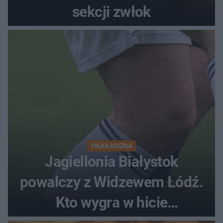
sekcji zwłok
PIŁKA NOŻNA
Jagiellonia Białystok
powalczy z Widzewem Łódź.
Kto wygra w hicie
Ekstraklasy?