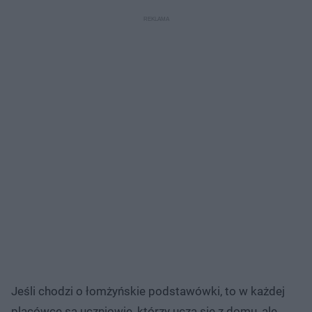
Jeśli chodzi o łomżyńskie podstawówki, to w każdej
placówce są uczniowie, którzy uczą się z domu, ale