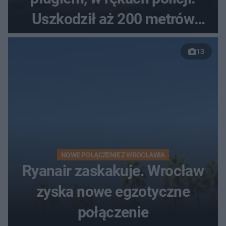
Uszkodził aż 200 metrów
nowej drogi
13
NOWE POŁĄCZENIE Z WROCŁAWIA
Ryanair zaskakuje. Wrocław
zyska nowe egzotyczne
połączenie