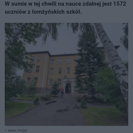
W sumie w tej chwili na nauce zdalnej jest 1572
uczniów z łomżyńskich szkół.
Autor: mszzz