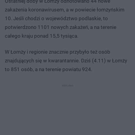
Ostatniej doby w Łomży odnotowano 44 nowe
zakażenia koronawirusem, a w powiecie łomżyńskim
10. Jeśli chodzi o województwo podlaskie, to
potwierdzono 1101 nowych zakażeń, a na terenie
całego kraju ponad 15,5 tysiąca.
W Łomży i regionie znacznie przybyło też osób
znajdujących się w kwarantannie. Dziś (4.11) w Łomży
to 851 osób, a na terenie powiatu 924.