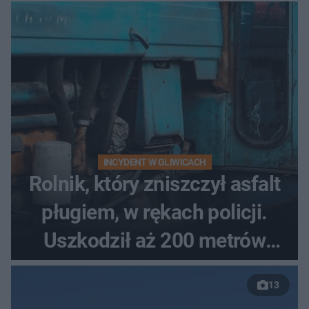
INCYDENT W GLIWICACH
Rolnik, który zniszczył asfalt
pługiem, w rękach policji.
Uszkodził aż 200 metrów
nowej drogi
13