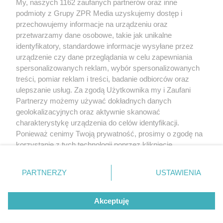
My, naszych 1162 zaufanych partnerów oraz inne
Żaden utwór zamieszczony w serwisie nie może być powielany i
podmioty z Grupy ZPR Media uzyskujemy dostęp i
rozpowszechniany lub dalej rozpowszechniany w jakikolwiek sposób (w
tym także elektroniczny lub mechaniczny) na jakimkolwiek polu
przechowujemy informacje na urządzeniu oraz
eksploatacji w jakiejkolwiek formie, włącznie z umieszczaniem w Internecie
przetwarzamy dane osobowe, takie jak unikalne
bez pisemnej zgody właściciela praw. Jakiekolwiek użycie lub
wykorzystanie utworów w całości lub w części z naruszeniem prawa, tzn.
identyfikatory, standardowe informacje wysyłane przez
bez właściwej zgody, jest zabronione pod groźbą kary i może być ścigane
urządzenie czy dane przeglądania w celu zapewniania
prawnie.
spersonalizowanych reklam, wybór spersonalizowanych
treści, pomiar reklam i treści, badanie odbiorców oraz
ulepszanie usług. Za zgodą Użytkownika my i Zaufani
Partnerzy możemy używać dokładnych danych
geolokalizacyjnych oraz aktywnie skanować
charakterystykę urządzenia do celów identyfikacji.
O nas
Ponieważ cenimy Twoją prywatność, prosimy o zgodę na
korzystanie z tych technologii poprzez kliknięcie
Informacje prawne
„Akceptuję”. Zgoda jest dobrowolna i zawsze możesz ją
zmienić/wycofać klikając przycisk ustawień prywatności
Nasze serwisy
PARTNERZY
USTAWIENIA
znajdujący się w lewym dolnym rogu strony
. Niektóre
rodzaje przetwarzania danych nie wymagają zgody
© 2026 Grupa ZPR Media
Akceptuję
użytkownika, ale masz prawo sprzeciwić się takiemu
przetwarzaniu. Preferencje będą miały zastosowanie tylko