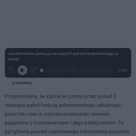
Jacek Roleder, pełniący obowiązki Szpitala Wojewódzkiego w
Łomży
L
P
P
P
-
0:56
G
o
r
r
o
z
r
a
z
z
o
a
d
e
e
s
j
t
e
w
w
a
d
i
i
ł
:
ń
ń
y
Przypomnijmy, że szpital w Łomży przez ponad 2
c
2
1
1
z
6
0
0
a
miesiące pełnił funkcję jednoimiennego zakaźnego -
s
.
s
s
Â
4
d
d
przez ten czas w szpitalu przebywało niewielu
9
o
o
%
t
p
pacjentów z koronawirusem i jego podejrzeniem. To
u
r
ł
z
był główny powód częściowego odmrożenia placówki.
u
o