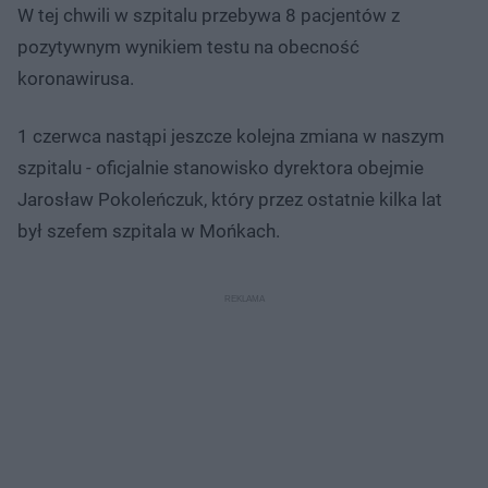
d
W tej chwili w szpitalu przebywa 8 pacjentów z
u
pozytywnym wynikiem testu na obecność
koronawirusa.
1 czerwca nastąpi jeszcze kolejna zmiana w naszym
szpitalu - oficjalnie stanowisko dyrektora obejmie
Jarosław Pokoleńczuk, który przez ostatnie kilka lat
był szefem szpitala w Mońkach.