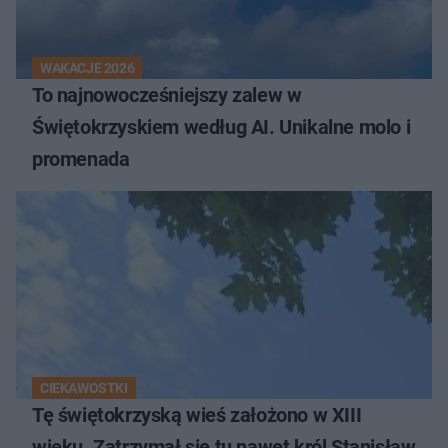
WAKACJE 2026
To najnowocześniejszy zalew w
Świętokrzyskiem według AI. Unikalne molo i
promenada
CIEKAWOSTKI
Tę świętokrzyską wieś założono w XIII
wieku. Zatrzymał się tu nawet król Stanisław