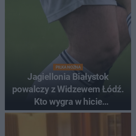
PIŁKA NOŻNA
Jagiellonia Białystok
powalczy z Widzewem Łódź.
Kto wygra w hicie
Ekstraklasy?