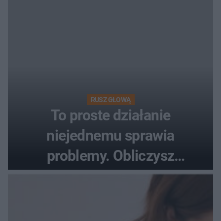
RUSZ GŁOWĄ
To proste działanie
niejednemu sprawia
problemy. Obliczysz
poprawnie, ile to jest
72+7×7−7×5=?