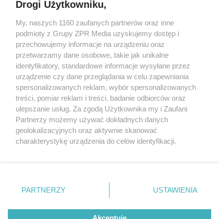
Drogi Użytkowniku,
My, naszych 1160 zaufanych partnerów oraz inne
Żaden utwór zamieszczony w serwisie nie może być powielany i
podmioty z Grupy ZPR Media uzyskujemy dostęp i
rozpowszechniany lub dalej rozpowszechniany w jakikolwiek sposób (w
tym także elektroniczny lub mechaniczny) na jakimkolwiek polu
przechowujemy informacje na urządzeniu oraz
eksploatacji w jakiejkolwiek formie, włącznie z umieszczaniem w
przetwarzamy dane osobowe, takie jak unikalne
Internecie bez pisemnej zgody właściciela praw. Jakiekolwiek użycie lub
identyfikatory, standardowe informacje wysyłane przez
wykorzystanie utworów w całości lub w części z naruszeniem prawa,
tzn. bez właściwej zgody, jest zabronione pod groźbą kary i może być
urządzenie czy dane przeglądania w celu zapewniania
ścigane prawnie.
spersonalizowanych reklam, wybór spersonalizowanych
treści, pomiar reklam i treści, badanie odbiorców oraz
ulepszanie usług. Za zgodą Użytkownika my i Zaufani
Partnerzy możemy używać dokładnych danych
geolokalizacyjnych oraz aktywnie skanować
charakterystykę urządzenia do celów identyfikacji.
Ponieważ cenimy Twoją prywatność, prosimy o zgodę na
O nas
korzystanie z tych technologii poprzez kliknięcie
Informacje prawne
„Akceptuję”. Zgoda jest dobrowolna i zawsze możesz ją
zmienić/wycofać klikając przycisk ustawień prywatności
PARTNERZY
USTAWIENIA
Nasze serwisy
znajdujący się w lewym dolnym rogu strony
. Niektóre
rodzaje przetwarzania danych nie wymagają zgody
© 2026 Grupa ZPR Media
Akceptuję
użytkownika, ale masz prawo sprzeciwić się takiemu