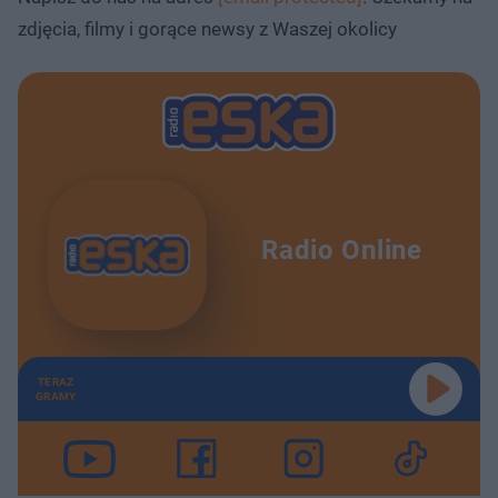
zdjęcia, filmy i gorące newsy z Waszej okolicy
Radio Online
TERAZ
GRAMY