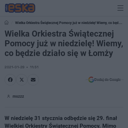
Wielka Orkiestra Świątecznej Pomocy już w niedzielę! Wiemy, co będzie
działo się w Łomży
Wielka Orkiestra Świątecznej
Pomocy już w niedzielę! Wiemy,
co będzie działo się w Łomży
2021-01-29
11:51
Dodaj do Google
mszzz
W niedzielę 31 stycznia odbędzie się 29. finał
Wielkiej Orkiestry Świątecznej Pomocy. Mimo