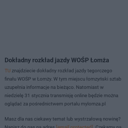
Dokładny rozkład jazdy WOŚP Łomża
TU
znajdziecie dokładny rozkład jazdy tegorczego
finału WOŚP w Łomży. W tym miejscu łomzyński sztab
uzupełnia informacje na bieżąco. Natomiast w
niedzielę 31 stycznia transmisję online będzie można
oglądać za pośrednictwem portalu mylomza.pl
Masz dla nas ciekawy temat lub wystrzałową nowinę?
Napisz do nas na adres
[email protected]
. Czekamy na