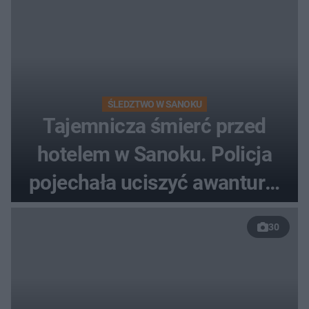
ŚLEDZTWO W SANOKU
Tajemnicza śmierć przed
hotelem w Sanoku. Policja
pojechała uciszyć awanturę,
znaleźli ciało
30