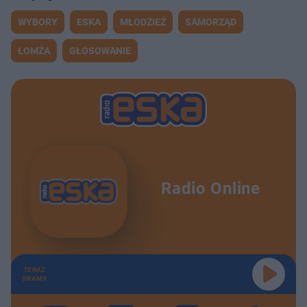
WYBORY
ESKA
MŁODZIEŻ
SAMORZĄD
ŁOMŻA
GŁOSOWANIE
Radio Online
TERAZ
GRAMY