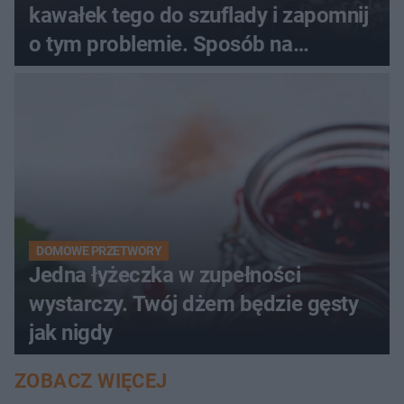
kawałek tego do szuflady i zapomnij
o tym problemie. Sposób na
pociemniałą biżuterię
DOMOWE PRZETWORY
Jedna łyżeczka w zupełności
wystarczy. Twój dżem będzie gęsty
jak nigdy
ZOBACZ WIĘCEJ