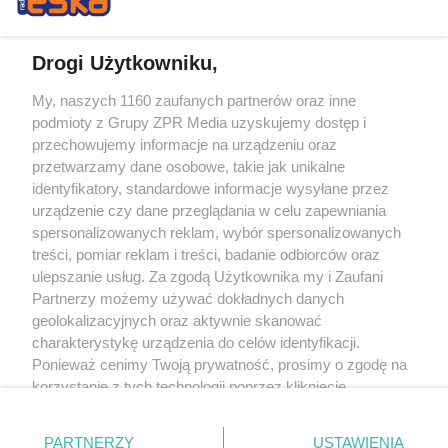
Drogi Użytkowniku,
My, naszych 1160 zaufanych partnerów oraz inne
Żaden utwór zamieszczony w serwisie nie może być powielany i
podmioty z Grupy ZPR Media uzyskujemy dostęp i
rozpowszechniany lub dalej rozpowszechniany w jakikolwiek sposób (w
tym także elektroniczny lub mechaniczny) na jakimkolwiek polu
przechowujemy informacje na urządzeniu oraz
eksploatacji w jakiejkolwiek formie, włącznie z umieszczaniem w Internecie
przetwarzamy dane osobowe, takie jak unikalne
bez pisemnej zgody właściciela praw. Jakiekolwiek użycie lub
wykorzystanie utworów w całości lub w części z naruszeniem prawa, tzn.
identyfikatory, standardowe informacje wysyłane przez
bez właściwej zgody, jest zabronione pod groźbą kary i może być ścigane
urządzenie czy dane przeglądania w celu zapewniania
prawnie.
spersonalizowanych reklam, wybór spersonalizowanych
treści, pomiar reklam i treści, badanie odbiorców oraz
ulepszanie usług. Za zgodą Użytkownika my i Zaufani
Partnerzy możemy używać dokładnych danych
geolokalizacyjnych oraz aktywnie skanować
charakterystykę urządzenia do celów identyfikacji.
O nas
Ponieważ cenimy Twoją prywatność, prosimy o zgodę na
korzystanie z tych technologii poprzez kliknięcie
Informacje prawne
„Akceptuję”. Zgoda jest dobrowolna i zawsze możesz ją
zmienić/wycofać klikając przycisk ustawień prywatności
Nasze serwisy
PARTNERZY
USTAWIENIA