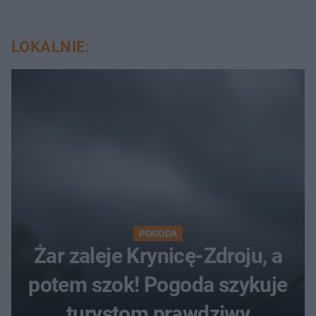
LOKALNIE:
POGODA
Żar zaleje Krynicę-Zdroju, a
potem szok! Pogoda szykuje
turystom prawdziwy