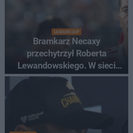
LEAGUES CUP
Bramkarz Necaxy
przechytrzył Roberta
Lewandowskiego. W sieci
krąży wideo z tego pojedynku