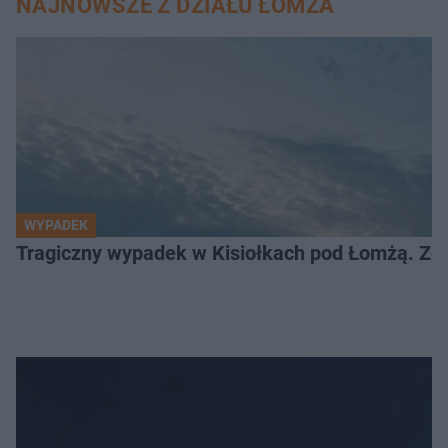
NAJNOWSZE Z DZIAŁU ŁOMŻA
WYPADEK
Tragiczny wypadek w Kisiołkach pod Łomżą. Zgi