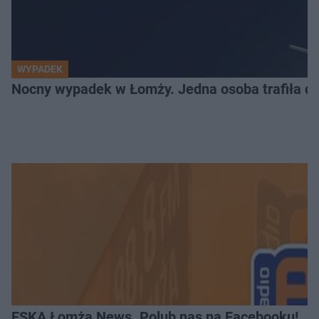
WYPADEK
Nocny wypadek w Łomży. Jedna osoba trafiła do
ESKA Łomża News. Polub nas na Facebooku!