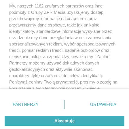
My, naszych 1162 zaufanych partnerów oraz inne
Żaden utwór zamieszczony w serwisie nie może być powielany i
podmioty z Grupy ZPR Media uzyskujemy dostęp i
rozpowszechniany lub dalej rozpowszechniany w jakikolwiek sposób (w
tym także elektroniczny lub mechaniczny) na jakimkolwiek polu
przechowujemy informacje na urządzeniu oraz
eksploatacji w jakiejkolwiek formie, włącznie z umieszczaniem w Internecie
przetwarzamy dane osobowe, takie jak unikalne
bez pisemnej zgody właściciela praw. Jakiekolwiek użycie lub
wykorzystanie utworów w całości lub w części z naruszeniem prawa, tzn.
identyfikatory, standardowe informacje wysyłane przez
bez właściwej zgody, jest zabronione pod groźbą kary i może być ścigane
urządzenie czy dane przeglądania w celu zapewniania
prawnie.
spersonalizowanych reklam, wybór spersonalizowanych
treści, pomiar reklam i treści, badanie odbiorców oraz
ulepszanie usług. Za zgodą Użytkownika my i Zaufani
Partnerzy możemy używać dokładnych danych
geolokalizacyjnych oraz aktywnie skanować
charakterystykę urządzenia do celów identyfikacji.
O nas
Ponieważ cenimy Twoją prywatność, prosimy o zgodę na
korzystanie z tych technologii poprzez kliknięcie
Informacje prawne
„Akceptuję”. Zgoda jest dobrowolna i zawsze możesz ją
zmienić/wycofać klikając przycisk ustawień prywatności
Nasze serwisy
PARTNERZY
USTAWIENIA
znajdujący się w lewym dolnym rogu strony
. Niektóre
rodzaje przetwarzania danych nie wymagają zgody
© 2026 Grupa ZPR Media
Akceptuję
użytkownika, ale masz prawo sprzeciwić się takiemu
przetwarzaniu. Preferencje będą miały zastosowanie tylko