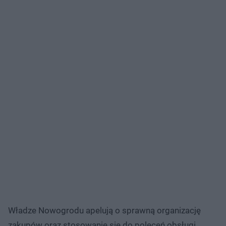
Władze Nowogrodu apelują o sprawną organizację
zakupów oraz stosowanie się do poleceń obsługi