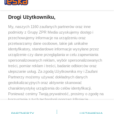
Drogi Użytkowniku,
My, naszych 1160 zaufanych partnerów oraz inne
Żaden utwór zamieszczony w serwisie nie może być powielany i
podmioty z Grupy ZPR Media uzyskujemy dostęp i
rozpowszechniany lub dalej rozpowszechniany w jakikolwiek sposób (w
tym także elektroniczny lub mechaniczny) na jakimkolwiek polu
przechowujemy informacje na urządzeniu oraz
eksploatacji w jakiejkolwiek formie, włącznie z umieszczaniem w Internecie
przetwarzamy dane osobowe, takie jak unikalne
bez pisemnej zgody właściciela praw. Jakiekolwiek użycie lub
wykorzystanie utworów w całości lub w części z naruszeniem prawa, tzn.
identyfikatory, standardowe informacje wysyłane przez
bez właściwej zgody, jest zabronione pod groźbą kary i może być ścigane
urządzenie czy dane przeglądania w celu zapewniania
prawnie.
spersonalizowanych reklam, wybór spersonalizowanych
treści, pomiar reklam i treści, badanie odbiorców oraz
ulepszanie usług. Za zgodą Użytkownika my i Zaufani
Partnerzy możemy używać dokładnych danych
geolokalizacyjnych oraz aktywnie skanować
charakterystykę urządzenia do celów identyfikacji.
O nas
Ponieważ cenimy Twoją prywatność, prosimy o zgodę na
korzystanie z tych technologii poprzez kliknięcie
Informacje prawne
„Akceptuję”. Zgoda jest dobrowolna i zawsze możesz ją
zmienić/wycofać klikając przycisk ustawień prywatności
Nasze serwisy
PARTNERZY
USTAWIENIA