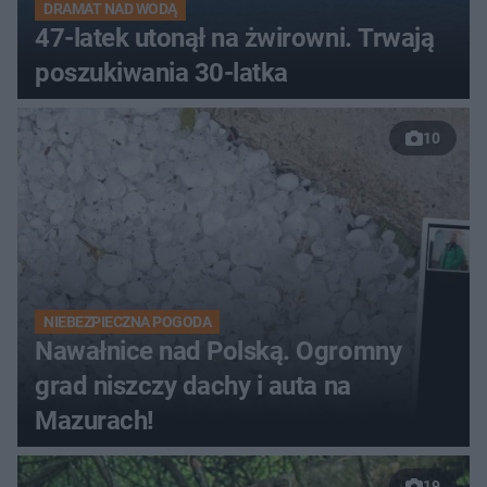
DRAMAT NAD WODĄ
47-latek utonął na żwirowni. Trwają
poszukiwania 30-latka
10
NIEBEZPIECZNA POGODA
Nawałnice nad Polską. Ogromny
grad niszczy dachy i auta na
Mazurach!
19