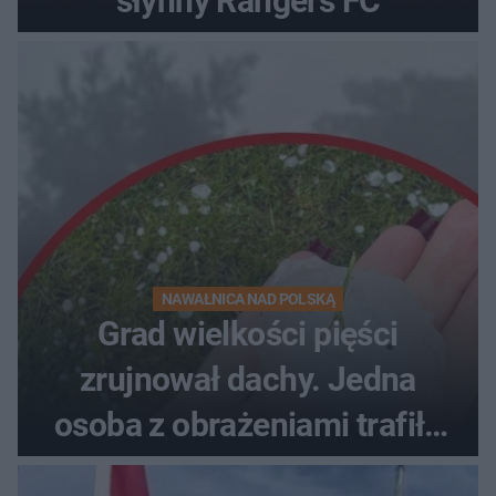
słynny Rangers FC
NAWAŁNICA NAD POLSKĄ
Grad wielkości pięści
zrujnował dachy. Jedna
osoba z obrażeniami trafiła
do szpitala