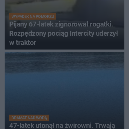
WYPADEK NA POMORZU
Pijany 67-latek zignorował rogatki.
Rozpędzony pociąg Intercity uderzył
w traktor
DRAMAT NAD WODĄ
47-latek utonął na żwirowni. Trwają