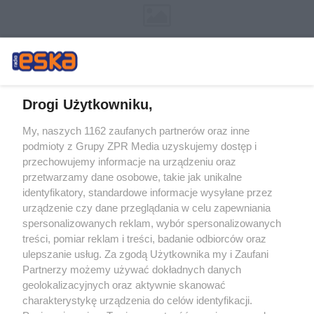
Drogi Użytkowniku,
My, naszych 1162 zaufanych partnerów oraz inne
Żaden utwór zamieszczony w serwisie nie może być powielany i
podmioty z Grupy ZPR Media uzyskujemy dostęp i
rozpowszechniany lub dalej rozpowszechniany w jakikolwiek sposób (w
tym także elektroniczny lub mechaniczny) na jakimkolwiek polu
przechowujemy informacje na urządzeniu oraz
eksploatacji w jakiejkolwiek formie, włącznie z umieszczaniem w Internecie
przetwarzamy dane osobowe, takie jak unikalne
bez pisemnej zgody właściciela praw. Jakiekolwiek użycie lub
wykorzystanie utworów w całości lub w części z naruszeniem prawa, tzn.
identyfikatory, standardowe informacje wysyłane przez
bez właściwej zgody, jest zabronione pod groźbą kary i może być ścigane
urządzenie czy dane przeglądania w celu zapewniania
prawnie.
spersonalizowanych reklam, wybór spersonalizowanych
treści, pomiar reklam i treści, badanie odbiorców oraz
ulepszanie usług. Za zgodą Użytkownika my i Zaufani
Partnerzy możemy używać dokładnych danych
geolokalizacyjnych oraz aktywnie skanować
charakterystykę urządzenia do celów identyfikacji.
O nas