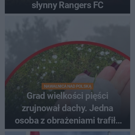
słynny Rangers FC
NAWAŁNICA NAD POLSKĄ
Grad wielkości pięści
zrujnował dachy. Jedna
osoba z obrażeniami trafiła
do szpitala