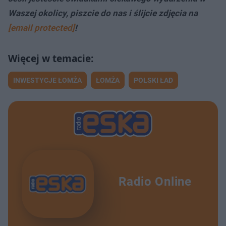
Waszej okolicy, piszcie do nas i ślijcie zdjęcia na
[email protected]
!
INWESTYCJE ŁOMŻA
ŁOMŻA
POLSKI ŁAD
Radio Online