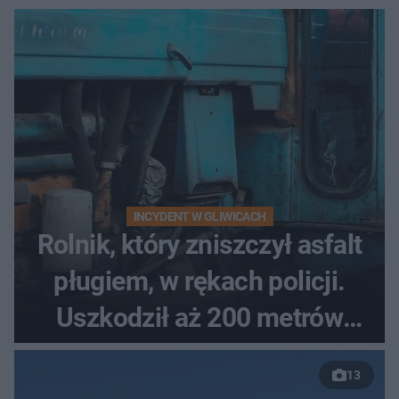
INCYDENT W GLIWICACH
Rolnik, który zniszczył asfalt
pługiem, w rękach policji.
Uszkodził aż 200 metrów
nowej drogi
13