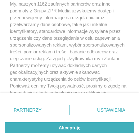
My, naszych 1162 zaufanych partnerów oraz inne
Żaden utwór zamieszczony w serwisie nie może być powielany i
podmioty z Grupy ZPR Media uzyskujemy dostęp i
rozpowszechniany lub dalej rozpowszechniany w jakikolwiek sposób (w
tym także elektroniczny lub mechaniczny) na jakimkolwiek polu
przechowujemy informacje na urządzeniu oraz
eksploatacji w jakiejkolwiek formie, włącznie z umieszczaniem w Internecie
przetwarzamy dane osobowe, takie jak unikalne
bez pisemnej zgody właściciela praw. Jakiekolwiek użycie lub
identyfikatory, standardowe informacje wysyłane przez
wykorzystanie utworów w całości lub w części z naruszeniem prawa, tzn.
bez właściwej zgody, jest zabronione pod groźbą kary i może być ścigane
urządzenie czy dane przeglądania w celu zapewniania
prawnie.
spersonalizowanych reklam, wybór spersonalizowanych
treści, pomiar reklam i treści, badanie odbiorców oraz
ulepszanie usług. Za zgodą Użytkownika my i Zaufani
Partnerzy możemy używać dokładnych danych
geolokalizacyjnych oraz aktywnie skanować
charakterystykę urządzenia do celów identyfikacji.
Ponieważ cenimy Twoją prywatność, prosimy o zgodę na
O nas
korzystanie z tych technologii poprzez kliknięcie
Informacje prawne
„Akceptuję”. Zgoda jest dobrowolna i zawsze możesz ją
zmienić/wycofać klikając przycisk ustawień prywatności
Nasze serwisy
PARTNERZY
USTAWIENIA
znajdujący się w lewym dolnym rogu strony
. Niektóre
rodzaje przetwarzania danych nie wymagają zgody
© 2026 Grupa ZPR Media
Akceptuję
użytkownika, ale masz prawo sprzeciwić się takiemu
przetwarzaniu. Preferencje będą miały zastosowanie tylko