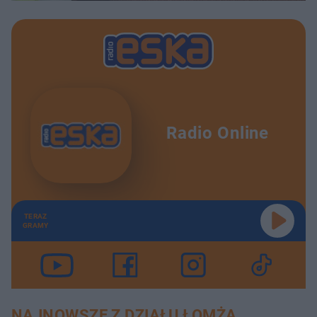
Radio Online
TERAZ
GRAMY
NAJNOWSZE Z DZIAŁU ŁOMŻA