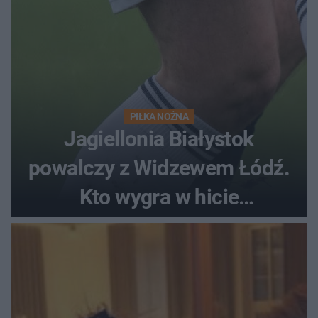
PIŁKA NOŻNA
Jagiellonia Białystok
powalczy z Widzewem Łódź.
Kto wygra w hicie
Ekstraklasy?