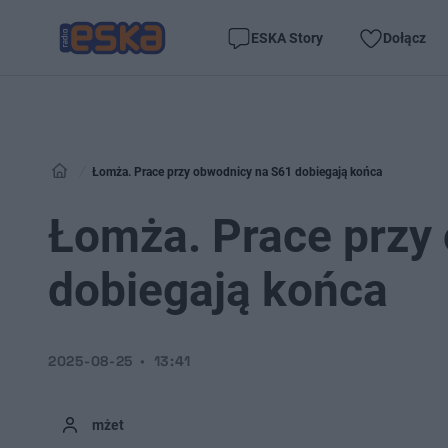
ESKA Story
Dołącz
Łomża. Prace przy obwodnicy na S61 dobiegają końca
Łomża. Prace przy
dobiegają końca
2025-08-25
13:41
mżet