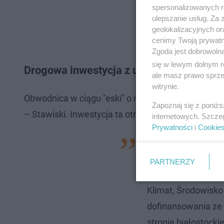
spersonalizowanych re
ulepszanie usług. Za
geolokalizacyjnych or
cenimy Twoją prywatno
Zgoda jest dobrowoln
się w lewym dolnym r
Drogowa inwestycja z unijnym dofinans
ale masz prawo sprzec
witrynie.
Obwodnica w ciągu "eski" o numerze 61 jest częś
Zapoznaj się z poniż
– Stawiski. Inwestycja ta otrzymała dofinansowan
internetowych. Szcze
Prywatności
i
Cookie
W 2024 roku podpis
projektu, dotycząc
PARTNERZY
środków Programu F
Klimat, Środowisko
dofinansowania ze 
stronie białostock