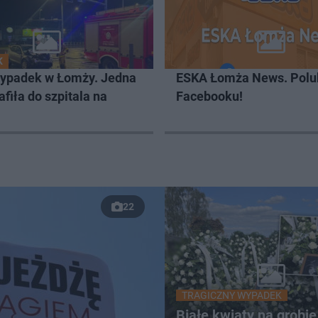
K
ypadek w Łomży. Jedna
ESKA Łomża News. Polu
afiła do szpitala na
Facebooku!
22
TRAGICZNY WYPADEK
Białe kwiaty na grobie