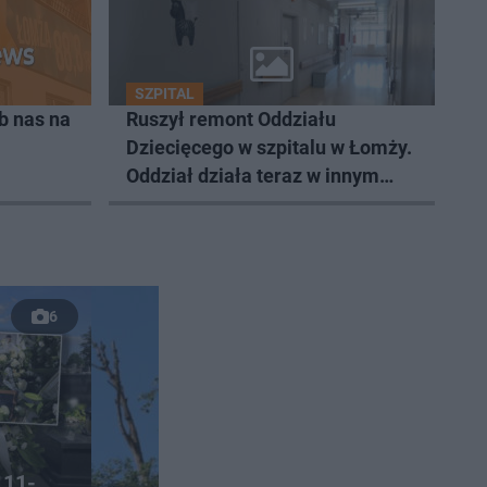
SZPITAL
b nas na
Ruszył remont Oddziału
Dziecięcego w szpitalu w Łomży.
Oddział działa teraz w innym
miejscu
6
 11-