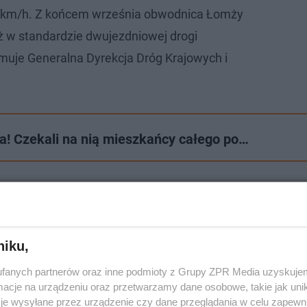
0 km/h. Z końcem września obwodnica Łomży
ż w standardzie dwujezdniowej drogi
muje Generalna Dyrekcja Dróg Krajowych i
a! Czekali na nią mieszkańcy całego po…
niku,
fanych partnerów oraz inne podmioty z Grupy ZPR Media uzyskujem
cje na urządzeniu oraz przetwarzamy dane osobowe, takie jak unika
je wysyłane przez urządzenie czy dane przeglądania w celu zapewn