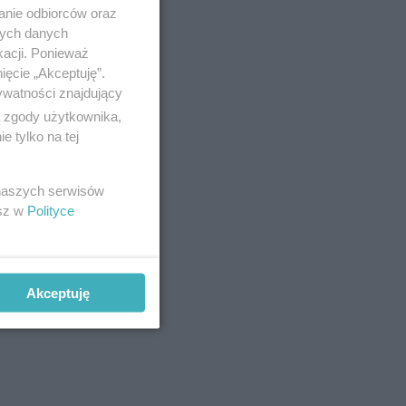
anie odbiorców oraz
nych danych
kacji. Ponieważ
ięcie „Akceptuję”.
ywatności znajdujący
ą zgody użytkownika,
 tylko na tej
ża Zachód
 naszych serwisów
esz w
Polityce
Akceptuję