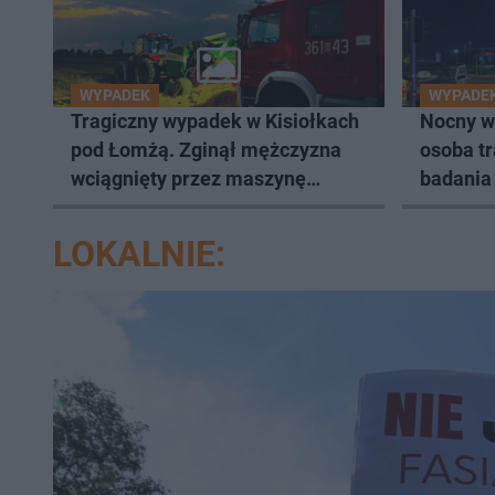
WYPADEK
WYPADE
Tragiczny wypadek w Kisiołkach
Nocny w
pod Łomżą. Zginął mężczyzna
osoba tr
wciągnięty przez maszynę
badania
rolniczą
LOKALNIE: