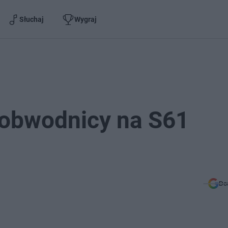
Słuchaj
Wygraj
 obwodnicy na S61
Do