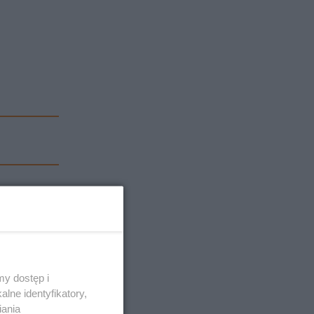
y dostęp i
lne identyfikatory,
iania