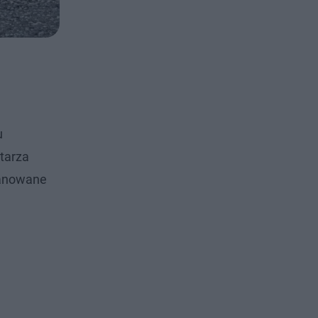
u
tarza
lanowane