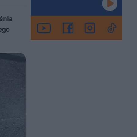
śnia
ego