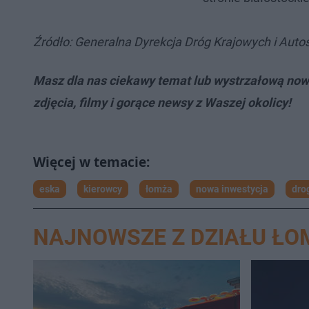
Źródło: Generalna Dyrekcja Dróg Krajowych i Auto
Masz dla nas ciekawy temat lub wystrzałową now
zdjęcia, filmy i gorące newsy z Waszej okolicy!
eska
kierowcy
łomża
nowa inwestycja
dro
NAJNOWSZE Z DZIAŁU ŁO