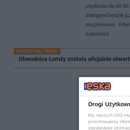
prędkości do 60-8
dostępna będzie ju
ekspresowej- infor
Autostrad.
PRZECZYTAJ TAKŻE:
Obwodnica Łomży została oficjalnie otwart
Drogi Użytkow
My, naszych 1162 zau
przechowujemy informa
standardowe informac