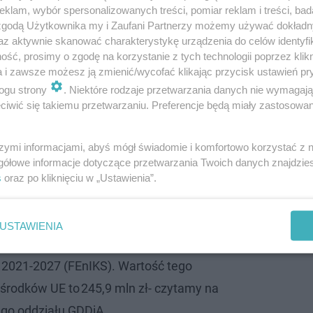
klam, wybór spersonalizowanych treści, pomiar reklam i treści, bad
 zgodą Użytkownika my i Zaufani Partnerzy możemy używać dokład
az aktywnie skanować charakterystykę urządzenia do celów identyfi
ść, prosimy o zgodę na korzystanie z tych technologii poprzez klikn
a i zawsze możesz ją zmienić/wycofać klikając przycisk ustawień pr
ogu strony
. Niektóre rodzaje przetwarzania danych nie wymagaj
owaniem
iwić się takiemu przetwarzaniu. Preferencje będą miały zastosowanie
cią większego zadania, czyli drogi ekspresowej S61 Łom
szymi informacjami, abyś mógł świadomie i komfortowo korzystać z
ie z UE w wysokości 440,4 mln zł.
gółowe informacje dotyczące przetwarzania Twoich danych znajdzi
s
oraz po kliknięciu w „Ustawienia”.
aliśmy umowę na dofinansowanie II fazy
ej tylko odcinka Łomża Zachód – Kolno, ze
USTAWIENIA
undusze Europejskie na Infrastrukturę,
 2021-2027 (FEnIKS). Wartość tego
środków UE to 245,9 mln zł- czytamy na
iego oddziału GDDiA.