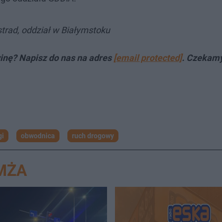
strad, oddział w Białymstoku
inę? Napisz do nas na adres
[email protected]
. Czekam
gi
obwodnica
ruch drogowy
MŻA