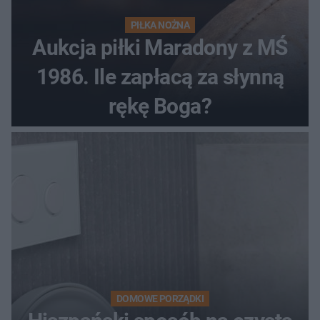
PIŁKA NOŻNA
Aukcja piłki Maradony z MŚ
1986. Ile zapłacą za słynną
rękę Boga?
DOMOWE PORZĄDKI