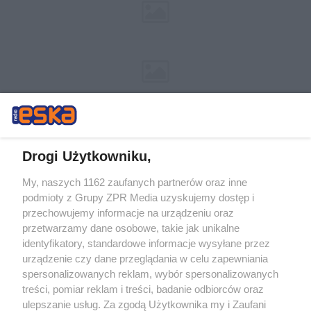
Drogi Użytkowniku,
My, naszych 1162 zaufanych partnerów oraz inne
Żaden utwór zamieszczony w serwisie nie może być powielany i
podmioty z Grupy ZPR Media uzyskujemy dostęp i
rozpowszechniany lub dalej rozpowszechniany w jakikolwiek sposób (w
tym także elektroniczny lub mechaniczny) na jakimkolwiek polu
przechowujemy informacje na urządzeniu oraz
eksploatacji w jakiejkolwiek formie, włącznie z umieszczaniem w
przetwarzamy dane osobowe, takie jak unikalne
Internecie bez pisemnej zgody właściciela praw. Jakiekolwiek użycie lub
identyfikatory, standardowe informacje wysyłane przez
wykorzystanie utworów w całości lub w części z naruszeniem prawa,
tzn. bez właściwej zgody, jest zabronione pod groźbą kary i może być
urządzenie czy dane przeglądania w celu zapewniania
ścigane prawnie.
spersonalizowanych reklam, wybór spersonalizowanych
treści, pomiar reklam i treści, badanie odbiorców oraz
ulepszanie usług. Za zgodą Użytkownika my i Zaufani