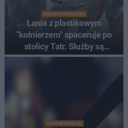
ZWIERZĘ W POTRZASKU
Łania z plastikowym
"kołnierzem" spaceruje po
stolicy Tatr. Służby są
bezradne
NOWE INFORMACJE