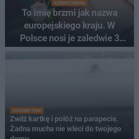
RZADKIE IMIONA
To imię brzmi jak nazwa
europejskiego kraju. W
Polsce nosi je zaledwie 3
kobiety
DOMOWE TRIKI
Zwilż kartkę i połóż na parapecie.
Żadna mucha nie wleci do twojego
domu