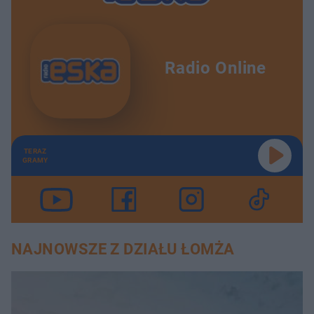
Radio Online
TERAZ
GRAMY
NAJNOWSZE Z DZIAŁU ŁOMŻA