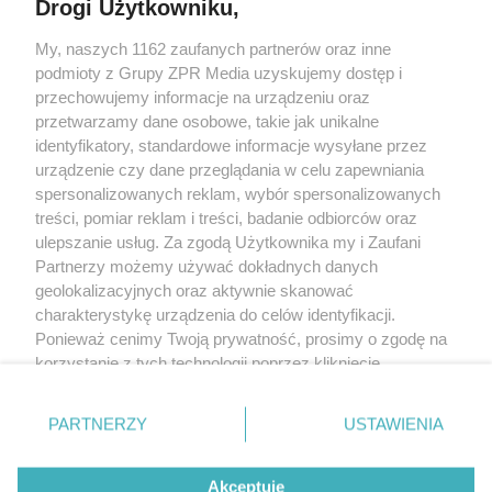
Drogi Użytkowniku,
My, naszych 1162 zaufanych partnerów oraz inne
Żaden utwór zamieszczony w serwisie nie może być powielany i
podmioty z Grupy ZPR Media uzyskujemy dostęp i
rozpowszechniany lub dalej rozpowszechniany w jakikolwiek sposób (w
tym także elektroniczny lub mechaniczny) na jakimkolwiek polu
przechowujemy informacje na urządzeniu oraz
eksploatacji w jakiejkolwiek formie, włącznie z umieszczaniem w Internecie
przetwarzamy dane osobowe, takie jak unikalne
bez pisemnej zgody właściciela praw. Jakiekolwiek użycie lub
wykorzystanie utworów w całości lub w części z naruszeniem prawa, tzn.
identyfikatory, standardowe informacje wysyłane przez
bez właściwej zgody, jest zabronione pod groźbą kary i może być ścigane
urządzenie czy dane przeglądania w celu zapewniania
prawnie.
spersonalizowanych reklam, wybór spersonalizowanych
treści, pomiar reklam i treści, badanie odbiorców oraz
ulepszanie usług. Za zgodą Użytkownika my i Zaufani
Partnerzy możemy używać dokładnych danych
geolokalizacyjnych oraz aktywnie skanować
charakterystykę urządzenia do celów identyfikacji.
O nas
Ponieważ cenimy Twoją prywatność, prosimy o zgodę na
korzystanie z tych technologii poprzez kliknięcie
Informacje prawne
„Akceptuję”. Zgoda jest dobrowolna i zawsze możesz ją
zmienić/wycofać klikając przycisk ustawień prywatności
Nasze serwisy
PARTNERZY
USTAWIENIA
znajdujący się w lewym dolnym rogu strony
. Niektóre
rodzaje przetwarzania danych nie wymagają zgody
© 2026 Grupa ZPR Media
Akceptuję
użytkownika, ale masz prawo sprzeciwić się takiemu