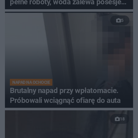
pełne roboty, woda zalewa posesje i
budynki
5
NAPAD NA OCHOCIE
Brutalny napad przy wpłatomacie.
Próbowali wciągnąć ofiarę do auta
18