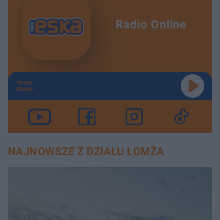
Radio Online
TERAZ
GRAMY
NAJNOWSZE Z DZIAŁU ŁOMŻA