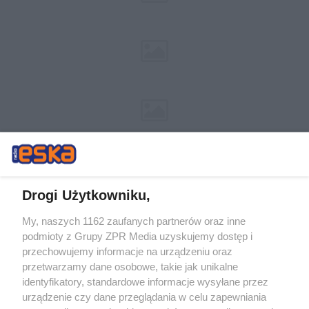
Drogi Użytkowniku,
My, naszych 1162 zaufanych partnerów oraz inne
Żaden utwór zamieszczony w serwisie nie może być powielany i
podmioty z Grupy ZPR Media uzyskujemy dostęp i
rozpowszechniany lub dalej rozpowszechniany w jakikolwiek sposób (w
tym także elektroniczny lub mechaniczny) na jakimkolwiek polu
przechowujemy informacje na urządzeniu oraz
eksploatacji w jakiejkolwiek formie, włącznie z umieszczaniem w
przetwarzamy dane osobowe, takie jak unikalne
Internecie bez pisemnej zgody właściciela praw. Jakiekolwiek użycie lub
identyfikatory, standardowe informacje wysyłane przez
wykorzystanie utworów w całości lub w części z naruszeniem prawa,
tzn. bez właściwej zgody, jest zabronione pod groźbą kary i może być
urządzenie czy dane przeglądania w celu zapewniania
ścigane prawnie.