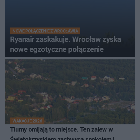
NOWE POŁĄCZENIE Z WROCŁAWIA
Ryanair zaskakuje. Wrocław zyska
nowe egzotyczne połączenie
WAKACJE 2026
Tłumy omijają to miejsce. Ten zalew w
Świętokrzyskiem zachwyca spokojem i