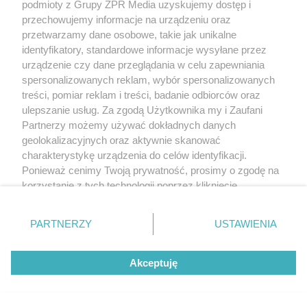
podmioty z Grupy ZPR Media uzyskujemy dostęp i
przechowujemy informacje na urządzeniu oraz
przetwarzamy dane osobowe, takie jak unikalne
identyfikatory, standardowe informacje wysyłane przez
urządzenie czy dane przeglądania w celu zapewniania
spersonalizowanych reklam, wybór spersonalizowanych
treści, pomiar reklam i treści, badanie odbiorców oraz
ulepszanie usług. Za zgodą Użytkownika my i Zaufani
Partnerzy możemy używać dokładnych danych
geolokalizacyjnych oraz aktywnie skanować
charakterystykę urządzenia do celów identyfikacji.
Ponieważ cenimy Twoją prywatność, prosimy o zgodę na
korzystanie z tych technologii poprzez kliknięcie
„Akceptuję”. Zgoda jest dobrowolna i zawsze możesz ją
zmienić/wycofać klikając przycisk ustawień prywatności
PARTNERZY
USTAWIENIA
znajdujący się w lewym dolnym rogu strony
. Niektóre
rodzaje przetwarzania danych nie wymagają zgody
Akceptuję
użytkownika, ale masz prawo sprzeciwić się takiemu
przetwarzaniu. Preferencje będą miały zastosowanie tylko
na tej witrynie.