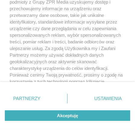
podmioty z Grupy ZPR Media uzyskujemy dostęp i
przechowujemy informacje na urządzeniu oraz
przetwarzamy dane osobowe, takie jak unikalne
identyfikatory, standardowe informacje wysyłane przez
urządzenie czy dane przeglądania w celu zapewniania
spersonalizowanych reklam, wybór spersonalizowanych
treści, pomiar reklam i treści, badanie odbiorców oraz
ulepszanie usług. Za zgodą Użytkownika my i Zaufani
Partnerzy możemy używać dokładnych danych
geolokalizacyjnych oraz aktywnie skanować
charakterystykę urządzenia do celów identyfikacji.
Ponieważ cenimy Twoją prywatność, prosimy o zgodę na
korzystanie z tych technologii poprzez kliknięcie
„Akceptuję”. Zgoda jest dobrowolna i zawsze możesz ją
zmienić/wycofać klikając przycisk ustawień prywatności
PARTNERZY
USTAWIENIA
znajdujący się w lewym dolnym rogu strony
. Niektóre
rodzaje przetwarzania danych nie wymagają zgody
Akceptuję
użytkownika, ale masz prawo sprzeciwić się takiemu
przetwarzaniu. Preferencje będą miały zastosowanie tylko
na tej witrynie.