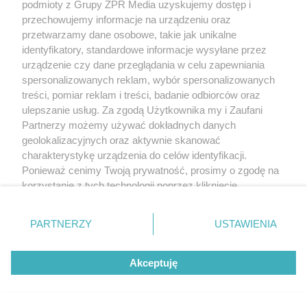
podmioty z Grupy ZPR Media uzyskujemy dostęp i
przechowujemy informacje na urządzeniu oraz
przetwarzamy dane osobowe, takie jak unikalne
identyfikatory, standardowe informacje wysyłane przez
urządzenie czy dane przeglądania w celu zapewniania
spersonalizowanych reklam, wybór spersonalizowanych
treści, pomiar reklam i treści, badanie odbiorców oraz
ulepszanie usług. Za zgodą Użytkownika my i Zaufani
Partnerzy możemy używać dokładnych danych
geolokalizacyjnych oraz aktywnie skanować
charakterystykę urządzenia do celów identyfikacji.
Ponieważ cenimy Twoją prywatność, prosimy o zgodę na
korzystanie z tych technologii poprzez kliknięcie
„Akceptuję”. Zgoda jest dobrowolna i zawsze możesz ją
zmienić/wycofać klikając przycisk ustawień prywatności
PARTNERZY
USTAWIENIA
znajdujący się w lewym dolnym rogu strony
. Niektóre
rodzaje przetwarzania danych nie wymagają zgody
Akceptuję
użytkownika, ale masz prawo sprzeciwić się takiemu
przetwarzaniu. Preferencje będą miały zastosowanie tylko
na tej witrynie.